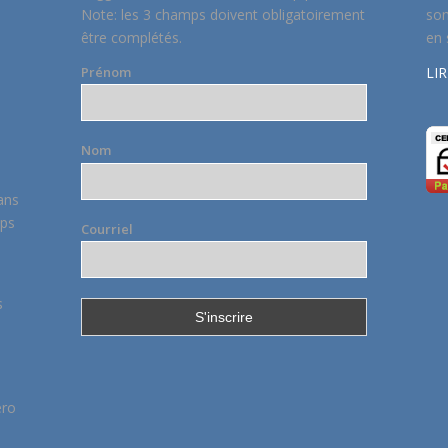
Note: les 3 champs doivent obligatoirement
son
être complétés.
en 
LIR
Prénom
Nom
ans
mps
Courriel
s
éro