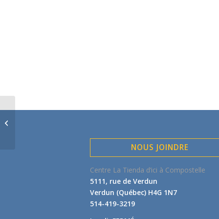
Vente trottoir de la
rentrée |Du 23 au 25
août 2019
NOUS JOINDRE
Centre La Tienda d’ici à Compostelle
5111, rue de Verdun
Verdun (Québec) H4G 1N7
514-419-3219