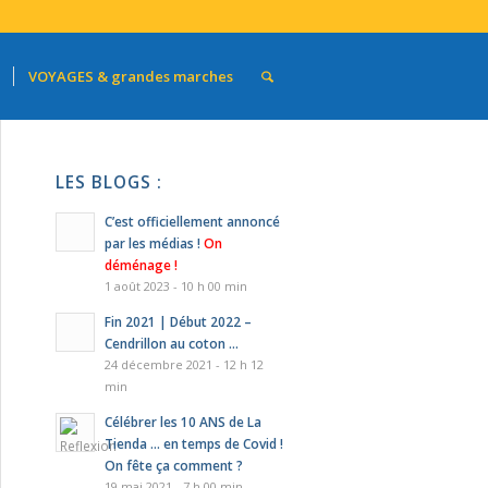
VOYAGES & grandes marches
LES BLOGS :
C’est officiellement annoncé
par les médias !
On
déménage !
1 août 2023 - 10 h 00 min
Fin 2021 | Début 2022 –
Cendrillon au coton …
24 décembre 2021 - 12 h 12
min
Célébrer les 10 ANS de La
Tienda … en temps de Covid !
On fête ça comment ?
19 mai 2021 - 7 h 00 min