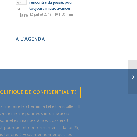
rencontre du passé, pour
toujours mieux avancer !
12 juillet 2018 - 10 h 30 min
À L’AGENDA :
OLITIQUE DE CONFIDENTIALITÉ
aime faire le chemin la tête tranquille ! Il
va de même pour vos informations
sonnelles inscrites à nos dossiers !
st pourquoi et conformément à la loi 25,
s tenons à vous mentionner qu’elles