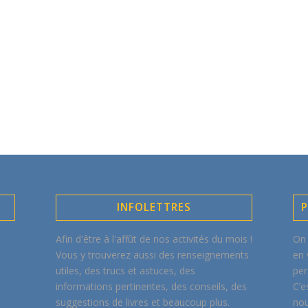
INFOLETTRES
P
Afin d'être à l'affût de nos activités du mois !
On 
Vous y trouverez aussi des renseignements
en 
utiles, des trucs et astuces, des
per
informations pertinentes, des conseils, des
C’e
suggestions de livres et beaucoup plus.
nou