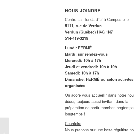
NOUS JOINDRE
Centre La Tienda d’ici à Compostelle
5111, rue de Verdun
Verdun (Québec) H4G 1N7
514-419-3219
Lundi: FERMÉ
Mardi: sur rendez-vous
Mercredi: 10h à 17h
Jeudi et vendredi: 10h à 19h
Samedi: 10h à 17h
Dimanche: FERMÉ ou selon activités
organisées
On adore vous accueillir dans notre no
décor, toujours aussi invitant dans la
préparation de partir marcher longtemps
longtemps !
Courriels:
Nous prenons sur une base régulière no
Rétro de l’année 2018