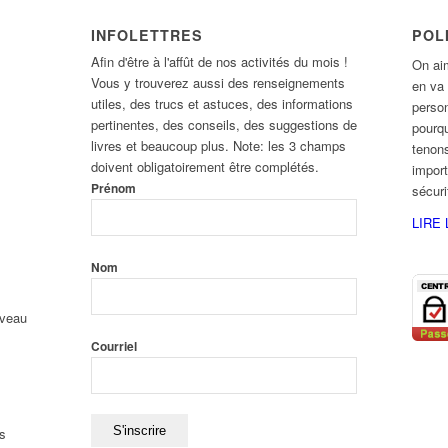
INFOLETTRES
POL
Afin d'être à l'affût de nos activités du mois !
On aim
Vous y trouverez aussi des renseignements
en va
utiles, des trucs et astuces, des informations
person
pertinentes, des conseils, des suggestions de
pourqu
livres et beaucoup plus. Note: les 3 champs
tenons
doivent obligatoirement être complétés.
import
Prénom
sécur
LIRE 
Nom
uveau
Courriel
s