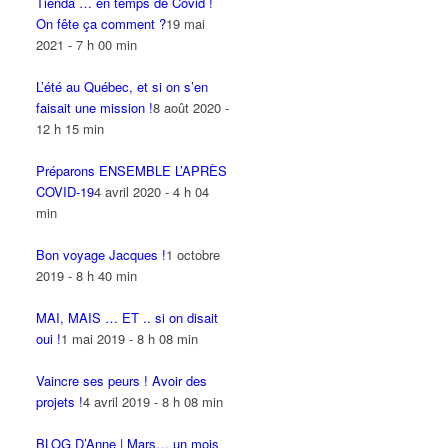
Tienda … en temps de Covid !
On fête ça comment ?
19 mai
2021 - 7 h 00 min
L’été au Québec, et si on s’en
faisait une mission !
8 août 2020 -
12 h 15 min
Préparons ENSEMBLE L’APRÈS
COVID-19
4 avril 2020 - 4 h 04
min
Bon voyage Jacques !
1 octobre
2019 - 8 h 40 min
MAI, MAIS … ET .. si on disait
oui !
1 mai 2019 - 8 h 08 min
Vaincre ses peurs ! Avoir des
projets !
4 avril 2019 - 8 h 08 min
BLOG D’Anne | Mars… un mois