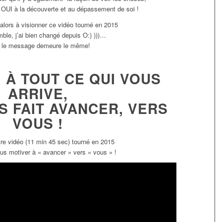
re OUI à la découverte et au dépassement de soi !
 alors à visionner ce vidéo tourné en 2015
ble, j’ai bien changé depuis O:) )))…
 le message demeure le même!
 À TOUT CE QUI VOUS
ARRIVE,
S FAIT AVANCER, VERS
VOUS !
re vidéo (11 min 45 sec) tourné en 2015
ous motiver à « avancer » vers « vous » !