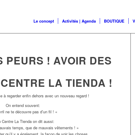
Le concept
Activités | Agenda
BOUTIQUE
V
 PEURS ! AVOIR DES
 CENTRE LA TIENDA !
e à regarder enfin dehors avec un nouveau regard !
On entend souvent:
ril ne te découvre pas d’un fil ! «
u Centre La Tienda on dit aussi:
 mauvais temps, que de mauvais vêtements ! »
ter qu’il y a également la façon de voir les choses,