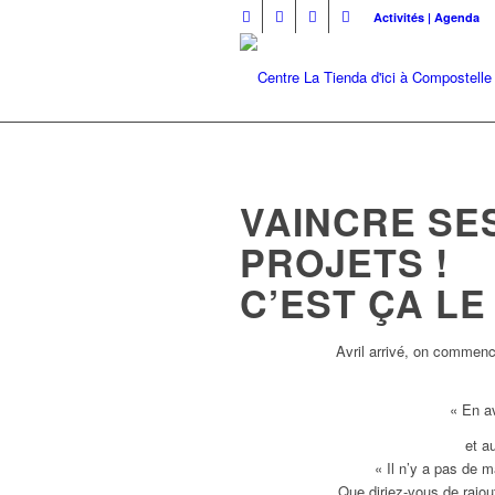
Activités | Agenda
VAINCRE SES
PROJETS !
C’EST ÇA LE
Avril arrivé, on commenc
« En av
et a
« Il n’y a pas de
Que diriez-vous de rajou