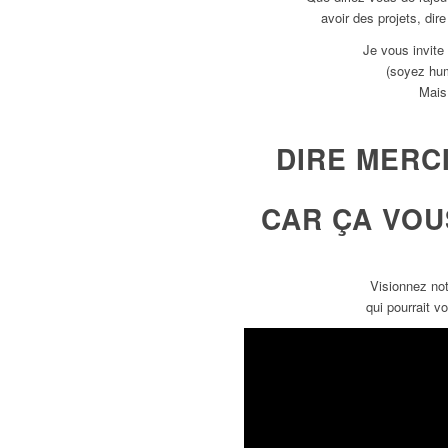
avoir des projets, di
Je vous invite
(soyez hum
Mais
DIRE MERCI
CAR ÇA VOU
Visionnez not
qui pourrait v