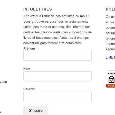
INFOLETTRES
POL
Afin d'être à l'affût de nos activités du mois !
On aim
Vous y trouverez aussi des renseignements
en va
utiles, des trucs et astuces, des informations
person
pertinentes, des conseils, des suggestions de
pourqu
livres et beaucoup plus. Note: les 3 champs
tenons
doivent obligatoirement être complétés.
import
Prénom
sécur
LIRE 
Nom
uveau
Courriel
s