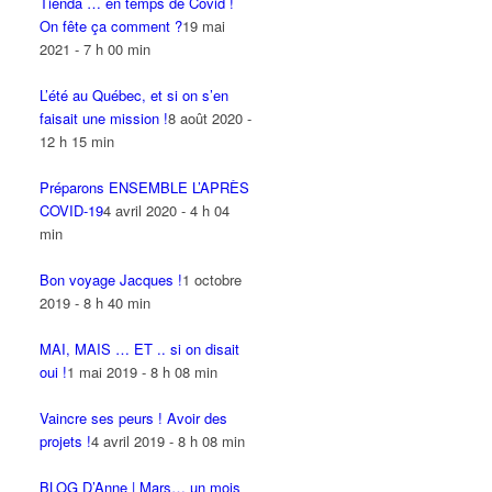
Tienda … en temps de Covid !
On fête ça comment ?
19 mai
2021 - 7 h 00 min
L’été au Québec, et si on s’en
faisait une mission !
8 août 2020 -
12 h 15 min
Préparons ENSEMBLE L’APRÈS
COVID-19
4 avril 2020 - 4 h 04
min
Bon voyage Jacques !
1 octobre
2019 - 8 h 40 min
MAI, MAIS … ET .. si on disait
oui !
1 mai 2019 - 8 h 08 min
Vaincre ses peurs ! Avoir des
projets !
4 avril 2019 - 8 h 08 min
BLOG D’Anne | Mars… un mois