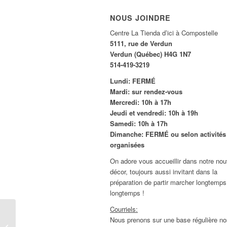
NOUS JOINDRE
Centre La Tienda d’ici à Compostelle
5111, rue de Verdun
Verdun (Québec) H4G 1N7
514-419-3219
Lundi: FERMÉ
Mardi: sur rendez-vous
Mercredi: 10h à 17h
Jeudi et vendredi: 10h à 19h
Samedi: 10h à 17h
Dimanche: FERMÉ ou selon activités
organisées
On adore vous accueillir dans notre no
décor, toujours aussi invitant dans la
préparation de partir marcher longtemps
longtemps !
Courriels:
Ateliers : Cours de
Nous prenons sur une base régulière no
photo de voyage | Lundi