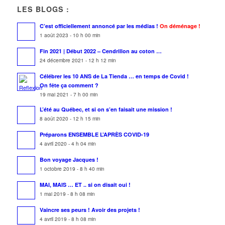
LES BLOGS :
C’est officiellement annoncé par les médias !
On déménage !
1 août 2023 - 10 h 00 min
Fin 2021 | Début 2022 – Cendrillon au coton …
24 décembre 2021 - 12 h 12 min
Célébrer les 10 ANS de La Tienda … en temps de Covid !
On fête ça comment ?
19 mai 2021 - 7 h 00 min
L’été au Québec, et si on s’en faisait une mission !
8 août 2020 - 12 h 15 min
Préparons ENSEMBLE L’APRÈS COVID-19
4 avril 2020 - 4 h 04 min
Bon voyage Jacques !
1 octobre 2019 - 8 h 40 min
MAI, MAIS … ET .. si on disait oui !
1 mai 2019 - 8 h 08 min
Vaincre ses peurs ! Avoir des projets !
4 avril 2019 - 8 h 08 min