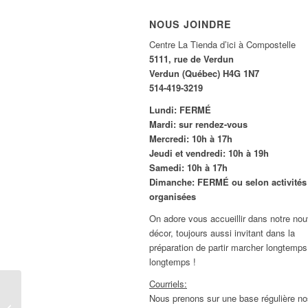
NOUS JOINDRE
Centre La Tienda d’ici à Compostelle
5111, rue de Verdun
Verdun (Québec) H4G 1N7
514-419-3219
Lundi: FERMÉ
Mardi: sur rendez-vous
Mercredi: 10h à 17h
Jeudi et vendredi: 10h à 19h
Samedi: 10h à 17h
Dimanche: FERMÉ ou selon activités
organisées
On adore vous accueillir dans notre no
décor, toujours aussi invitant dans la
préparation de partir marcher longtemps
longtemps !
Courriels:
ATELIER Préparation bagage voyage
Nous prenons sur une base régulière no
| DIMANCHE 23 MARS 2025 de 10 h