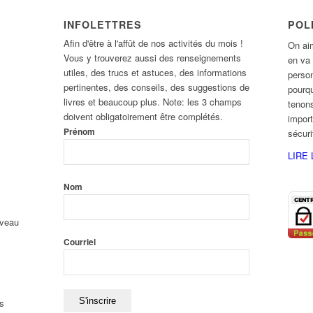
INFOLETTRES
POL
Afin d'être à l'affût de nos activités du mois !
On aim
Vous y trouverez aussi des renseignements
en va
utiles, des trucs et astuces, des informations
person
pertinentes, des conseils, des suggestions de
pourqu
livres et beaucoup plus. Note: les 3 champs
tenons
doivent obligatoirement être complétés.
import
Prénom
sécur
LIRE 
Nom
uveau
Courriel
s