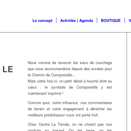
Le concept
Activités | Agenda
BOUTIQUE
V
Nous venons de recevoir les sacs de couchage
 LE
que nous recommandons depuis des années pour
le Chemin de Compostelle…
Mais cette fois-ci, un petit détail a touché droit au
cœur : le symbole de Compostelle y est
maintenant imprimé !
Comme quoi, notre influence, nos commentaires
de terrain et notre engagement à dénicher les
meilleurs produitspour vous ont porté fruit.
Chez Centre La Tienda, on ne choisit pas nos
produits au hasard. On les teste, on les