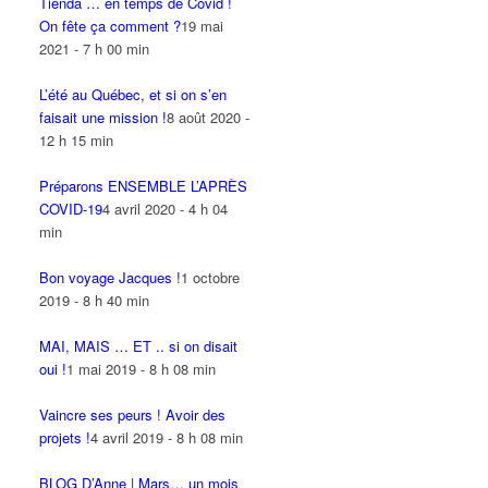
Tienda … en temps de Covid !
On fête ça comment ?
19 mai
2021 - 7 h 00 min
L’été au Québec, et si on s’en
faisait une mission !
8 août 2020 -
12 h 15 min
Préparons ENSEMBLE L’APRÈS
COVID-19
4 avril 2020 - 4 h 04
min
Bon voyage Jacques !
1 octobre
2019 - 8 h 40 min
MAI, MAIS … ET .. si on disait
oui !
1 mai 2019 - 8 h 08 min
Vaincre ses peurs ! Avoir des
projets !
4 avril 2019 - 8 h 08 min
BLOG D’Anne | Mars… un mois