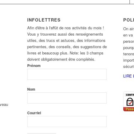
INFOLETTRES
POL
Afin d'être à l'affût de nos activités du mois !
On aim
Vous y trouverez aussi des renseignements
en va
utiles, des trucs et astuces, des informations
person
pertinentes, des conseils, des suggestions de
pourqu
livres et beaucoup plus. Note: les 3 champs
tenons
doivent obligatoirement être complétés.
import
Prénom
sécur
LIRE 
Nom
uveau
Courriel