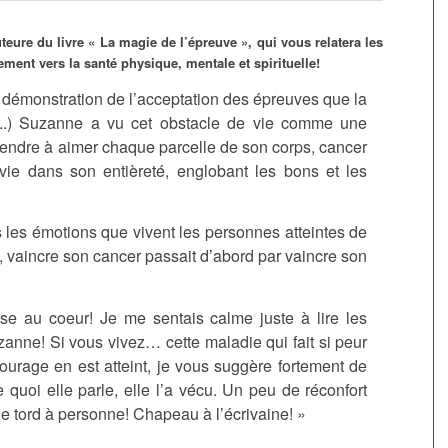
eure du livre « La magie de l’épreuve », qui vous relatera les
ment vers la santé physique, mentale et spirituelle!
e démonstration de l’acceptation des épreuves que la
(..) Suzanne a vu cet obstacle de vie comme une
rendre à aimer chaque parcelle de son corps, cancer
vie dans son entièreté, englobant les bons et les
s les émotions que vivent les personnes atteintes de
e, vaincre son cancer passait d’abord par vaincre son
se au coeur! Je me sentais calme juste à lire les
zanne! Si vous vivez
…
cette maladie qui fait si peur
ourage en est atteint, je vous suggère fortement de
e quoi elle parle, elle l’a vécu. Un peu de réconfort
de tord à personne! Chapeau à l’écrivaine! »