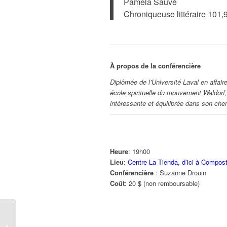
Pamela Sauvé
Chroniqueuse littéraire 101,
À propos de la conférencière
Diplômée de l’Université Laval en affair
école spirituelle du mouvement Waldorf,
intéressante et équilibrée dans son ch
Heure
: 19h00
Lieu
:
Centre La Tienda, d’ici à Compost
Conférencière
: Suzanne Drouin
Coût
: 20 $ (non remboursable)
Merci pour tous les