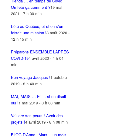
Tienda … en temps de Covid !
On fête ça comment ?
19 mai
2021 - 7 h 00 min
L’été au Québec, et si on s’en
faisait une mission !
8 août 2020 -
12 h 15 min
Préparons ENSEMBLE L’APRÈS
COVID-19
4 avril 2020 - 4 h 04
min
Bon voyage Jacques !
1 octobre
2019 - 8 h 40 min
MAI, MAIS … ET .. si on disait
oui !
1 mai 2019 - 8 h 08 min
Vaincre ses peurs ! Avoir des
projets !
4 avril 2019 - 8 h 08 min
BLOG D’Anne | Mars… un mois