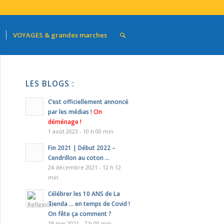
VOYAGES & grandes marches
LES BLOGS :
C’est officiellement annoncé
par les médias !
On
déménage !
1 août 2023 - 10 h 00 min
Fin 2021 | Début 2022 –
Cendrillon au coton …
24 décembre 2021 - 12 h 12
min
Célébrer les 10 ANS de La
Tienda … en temps de Covid !
On fête ça comment ?
19 mai 2021 - 7 h 00 min