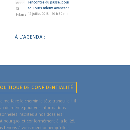
rencontre du passé, pour
toujours mieux avancer !
12 juillet 2018 - 10 h 30 min
À L’AGENDA :
OLITIQUE DE CONFIDENTIALITÉ
aime faire le chemin la tête tranquille ! Il
va de même pour vos informations
sonnelles inscrites à nos dossiers !
st pourquoi et conformément à la loi 25,
s tenons à vous mentionner qu’elles