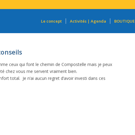
Le concept
Activités | Agenda
BOUTIQUE
conseils
omme ceux qui font le chemin de Compostelle mais je peux
eté chez vous me servent vraiment bien.
onfort total. Je n’ai aucun regret d’avoir investi dans ces