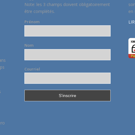
Note: les 3 champs doivent obligatoirement
son
être complétés.
en 
LIR
Prénom
Nom
ans
mps
Courriel
s
éro