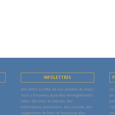
INFOLETTRES
P
Afin d'être à l'affût de nos activités du mois !
On 
Vous y trouverez aussi des renseignements
en 
utiles, des trucs et astuces, des
per
informations pertinentes, des conseils, des
C’e
suggestions de livres et beaucoup plus.
nou