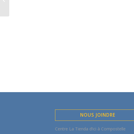
Rêve !
NOUS JOINDRE
Centre La Tienda d’ici à Compostelle