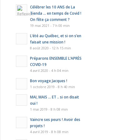
Célébrer les 10 ANS de La
Tienda … en temps de Covid !
On fête ça comment ?
19 mai 2021 - 7 h 00 min
L’été au Québec, et si on s’en
faisait une mission !
8 août 2020 - 12 h 15 min
Préparons ENSEMBLE L’APRÈS
COVID-19
4 avril 2020 - 4 h 04 min
Bon voyage Jacques !
1 octobre 2019 - 8 h 40 min
MAI, MAIS … ET .. si on disait
oui !
1 mai 2019 - 8 h 08 min
Vaincre ses peurs ! Avoir des
projets !
4 avril 2019 - 8 h 08 min