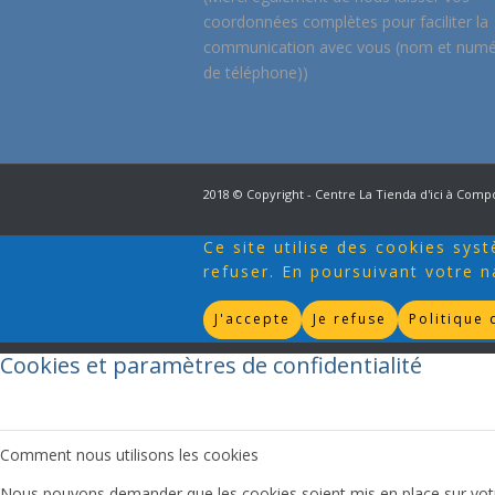
coordonnées complètes pour faciliter la
communication avec vous (nom et num
de téléphone))
2018 © Copyright - Centre La Tienda d'ici à Compo
Ce site utilise des cookies sy
refuser. En poursuivant votre n
J'accepte
Je refuse
Politique 
Cookies et paramètres de confidentialité
Comment nous utilisons les cookies
Nous pouvons demander que les cookies soient mis en place sur votre