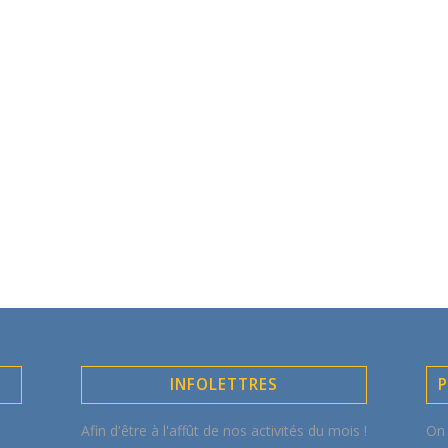
INFOLETTRES
P
Afin d'être à l'affût de nos activités du mois !
On 