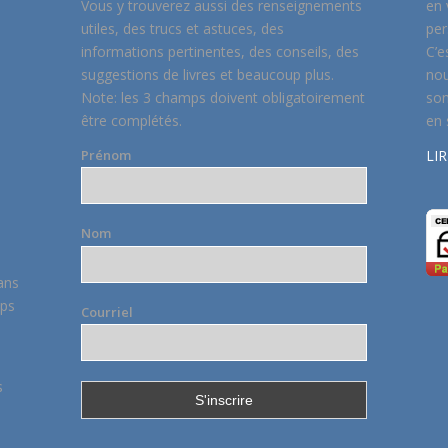
Vous y trouverez aussi des renseignements
en 
utiles, des trucs et astuces, des
per
informations pertinentes, des conseils, des
C’e
suggestions de livres et beaucoup plus.
nou
Note: les 3 champs doivent obligatoirement
son
être complétés.
en 
LIR
Prénom
Nom
ans
mps
Courriel
s