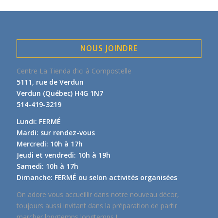
NOUS JOINDRE
Centre La Tienda d’ici à Compostelle
5111, rue de Verdun
Verdun (Québec) H4G 1N7
514-419-3219
Lundi: FERMÉ
Mardi: sur rendez-vous
Mercredi: 10h à 17h
Jeudi et vendredi: 10h à 19h
Samedi: 10h à 17h
Dimanche: FERMÉ ou selon activités organisées
On adore vous accueillir dans notre nouveau décor,
toujours aussi invitant dans la préparation de partir
marcher longtemps longtemps !