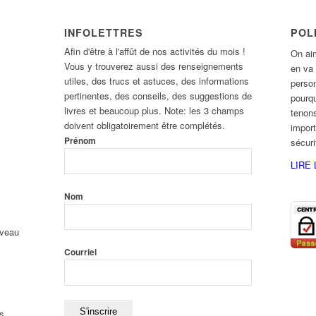
INFOLETTRES
POL
Afin d'être à l'affût de nos activités du mois !
On aim
Vous y trouverez aussi des renseignements
en va
utiles, des trucs et astuces, des informations
person
pertinentes, des conseils, des suggestions de
pourqu
livres et beaucoup plus. Note: les 3 champs
tenons
doivent obligatoirement être complétés.
import
Prénom
sécur
LIRE 
Nom
uveau
Courriel
s