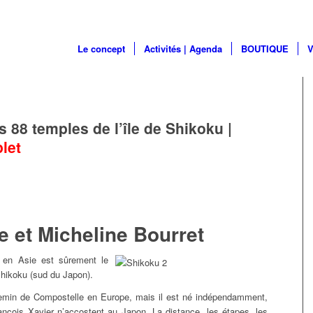
Le concept
Activités | Agenda
BOUTIQUE
V
88 temples de l’île de Shikoku |
let
e et Micheline Bourret
s en Asie est sûrement le
Shikoku (sud du Japon).
emin de Compostelle en Europe, mais il est né indépendamment,
ançois Xavier n’accostent au Japon. La distance, les étapes, les