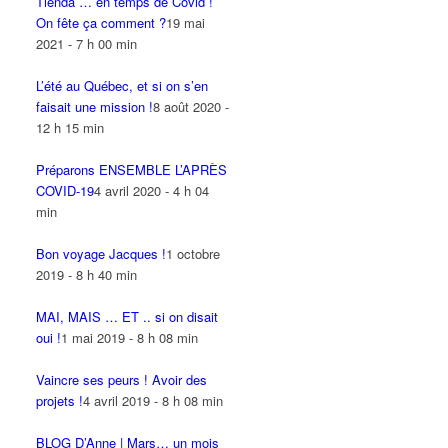
Tienda … en temps de Covid !
On fête ça comment ?
19 mai
2021 - 7 h 00 min
L’été au Québec, et si on s’en
faisait une mission !
8 août 2020 -
12 h 15 min
Préparons ENSEMBLE L’APRÈS
COVID-19
4 avril 2020 - 4 h 04
min
Bon voyage Jacques !
1 octobre
2019 - 8 h 40 min
MAI, MAIS … ET .. si on disait
oui !
1 mai 2019 - 8 h 08 min
Vaincre ses peurs ! Avoir des
projets !
4 avril 2019 - 8 h 08 min
BLOG D’Anne | Mars… un mois