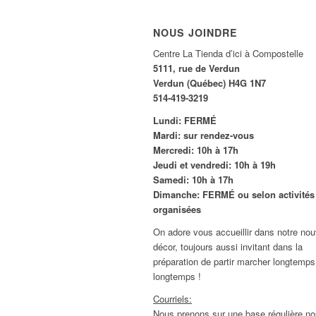
NOUS JOINDRE
Centre La Tienda d’ici à Compostelle
5111, rue de Verdun
Verdun (Québec) H4G 1N7
514-419-3219
Lundi: FERMÉ
Mardi: sur rendez-vous
Mercredi: 10h à 17h
Jeudi et vendredi: 10h à 19h
Samedi: 10h à 17h
Dimanche: FERMÉ ou selon activités
organisées
On adore vous accueillir dans notre no
décor, toujours aussi invitant dans la
préparation de partir marcher longtemps
longtemps !
Courriels:
Nous prenons sur une base régulière no