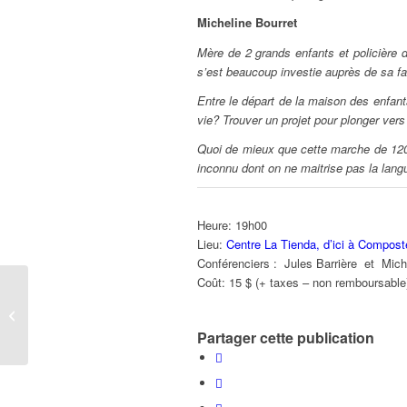
Micheline Bourret
Mère de 2 grands enfants et policière
s’est beaucoup investie auprès de sa fam
Entre le départ de la maison des enfant
vie? Trouver un projet pour plonger vers 
Quoi de mieux que cette marche de 120
inconnu dont on ne maitrise pas la langu
Heure: 19h00
Lieu:
Centre La Tienda, d’ici à Compost
Conférenciers : Jules Barrière et Mich
Coût: 15 $ (+ taxes – non remboursable
Présentation de
voyage: MARCHE DE
O’PORRIÑO À MUXIA
Partager cette publication
(ESP) | jeudi 27...