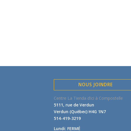
NOUS JOINDRE
Centre La Tienda d’ici à Compostelle
5111, rue de Verdun
Verdun (Québec) H4G 1N7
514-419-3219
Lundi: FERMÉ