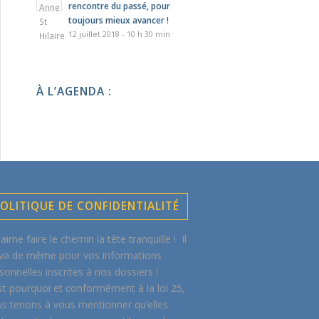
rencontre du passé, pour
toujours mieux avancer !
12 juillet 2018 - 10 h 30 min
À L’AGENDA :
OLITIQUE DE CONFIDENTIALITÉ
aime faire le chemin la tête tranquille ! Il
va de même pour vos informations
sonnelles inscrites à nos dossiers !
st pourquoi et conformément à la loi 25,
s tenons à vous mentionner qu’elles