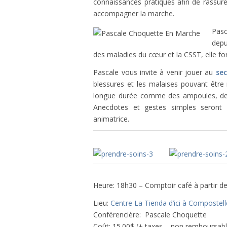
connaissances pratiques afin de rassurer
accompagner la marche.
Pasc
depu
des maladies du cœur et la CSST, elle fo
Pascale vous invite à venir jouer au
sec
blessures et les malaises pouvant êtr
longue durée comme des ampoules, de l’
Anecdotes et gestes simples seront p
animatrice.
Heure: 18h30 – Comptoir café à partir d
Lieu:
Centre La Tienda d’ici à Compostell
Conférencière: Pascale Choquette
Coût: 15.00$ (+ taxes – non remboursabl