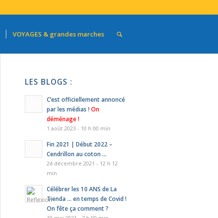
VOYAGES & grandes marches
LES BLOGS :
C’est officiellement annoncé
par les médias !
On
déménage !
1 août 2023 - 10 h 00 min
Fin 2021 | Début 2022 –
Cendrillon au coton …
24 décembre 2021 - 12 h 12
min
Célébrer les 10 ANS de La
Tienda … en temps de Covid !
On fête ça comment ?
19 mai 2021 - 7 h 00 min