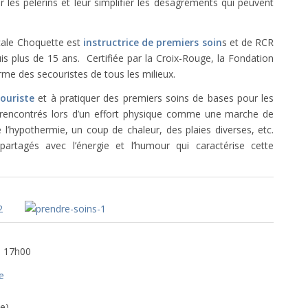
 les pèlerins et leur simplifier les désagréments qui peuvent
ale Choquette est
instructrice de premiers soin
s et de RCR
is plus de 15 ans. Certifiée par la Croix-Rouge, la Fondation
rme des secouristes de tous les milieux.
ouriste
et à pratiquer des premiers soins de bases pour les
e rencontrés lors d’un effort physique comme une marche de
hypothermie, un coup de chaleur, des plaies diverses, etc.
artagés avec l’énergie et l’humour qui caractérise cette
e 17h00
e
e)