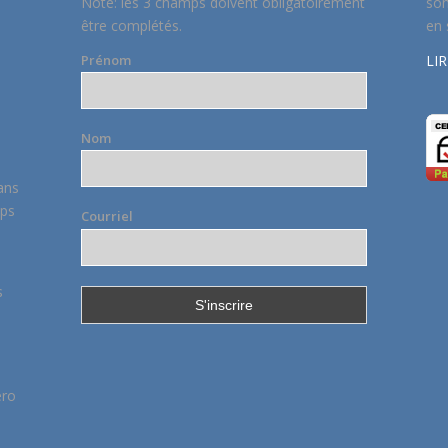
Note: les 3 champs doivent obligatoirement
son
être complétés.
en 
LIR
Prénom
Nom
ans
mps
Courriel
s
éro