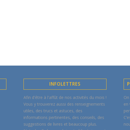
INFOLETTRES
P
Afin d'être à l'affût de nos activités du mois !
On 
Vous y trouverez aussi des renseignements
en 
utiles, des trucs et astuces, des
per
informations pertinentes, des conseils, des
C’e
suggestions de livres et beaucoup plus.
nou