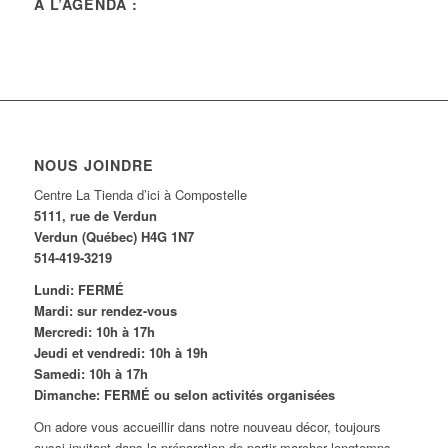
À L’AGENDA :
NOUS JOINDRE
Centre La Tienda d’ici à Compostelle
5111, rue de Verdun
Verdun (Québec) H4G 1N7
514-419-3219
Lundi: FERMÉ
Mardi: sur rendez-vous
Mercredi: 10h à 17h
Jeudi et vendredi: 10h à 19h
Samedi: 10h à 17h
Dimanche: FERMÉ ou selon activités organisées
On adore vous accueillir dans notre nouveau décor, toujours
aussi invitant dans la préparation de partir marcher longtemps