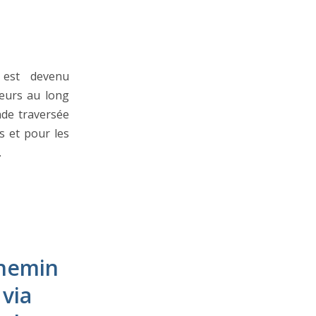
 est devenu
eurs au long
nde traversée
s et pour les
…
chemin
 via