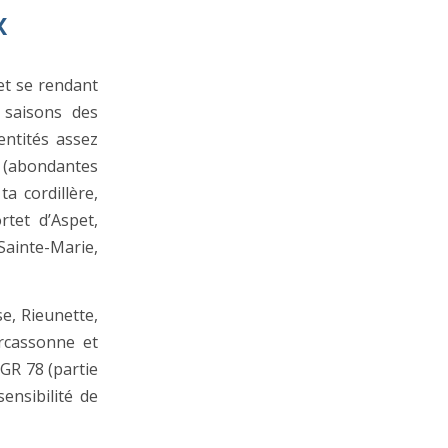
x
et se rendant
 saisons des
ntités assez
 (abondantes
a cordillère,
rtet d’Aspet,
Sainte-Marie,
e, Rieunette,
arcassonne et
 GR 78 (partie
ensibilité de