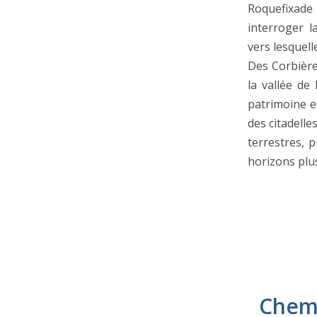
Roquefixade
interroger 
vers lesquell
Des Corbière
la vallée de
patrimoine et
des citadelle
terrestres, 
horizons plus
Chemi