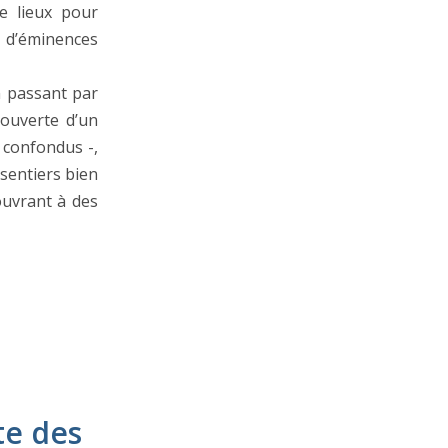
e lieux pour
 d’éminences
n passant par
couverte d’un
– confondus -,
 sentiers bien
ouvrant à des
te des