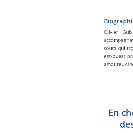
Biographie
Olivier Gu
accompagnat
cours qui tr
est-ouest pr
amoureux inc
En ch
des