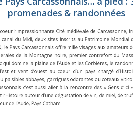
e Pays Carcassonnais… à pied : 
promenades & randonnées
coeur l’impressionnante Cité médiévale de Carcassonne, ir
e canal du Midi, deux sites inscrits au Patrimoine Mondial 
, le Pays Carcassonnais offre mille visages aux amateurs 
eraies de la Montagne noire, premier contrefort du Massi
ic qui domine la plaine de l’Aude et les Corbières, le rand
’est et vent d’ouest au coeur d’un pays chargé d’Histo
ou paisibles abbayes, garrigues odorantes ou coteaux viticol
ssonnais c’est aussi aller à la rencontre des « Gens d’ici 
t l’Histoire autour d’une dégustation de vin, de miel, de truf
aveur de l’Aude, Pays Cathare.