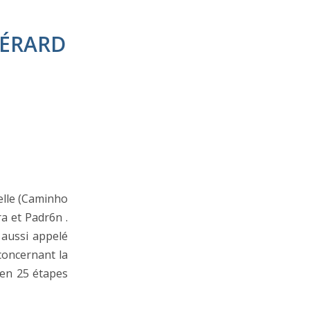
 GÉRARD
elle (Caminho
a et Padr6n .
aussi appelé
concernant la
 en 25 étapes