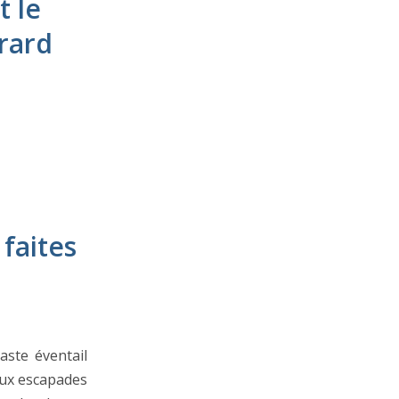
 le
rard
faites
aste éventail
aux escapades