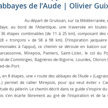
abbayes de l’Aude | Olivier Gui
Au départ de Gruissan, sur ta Méditerranée, 
daye, au bord de l’Atlantique, une traversée en toutes
 36 étapes combinables (de 11 à 25 km), composant des e
8 « tronçons » de 58 à 98 km). D’inspiration jacquaire
imoniales à l’appui), ce chemin se déroule en balcon sur t
arcassonne, Mirepoix, Pamiers, Saint-Lizier, le col du Po
nd-de-Comminges, Bagnères-de-Bigorre, Lourdes, Oloron-
ied-de-Port.
2, en 8 étapes, une « route des abbayes de l’Aude » (Lagrass
e…) permet de rallier Mirepoix, pour qui veut éviter » C
litude du pèlerin. Le chemin décrit dans ce guide s’inspire du
ais s’en écarte librement au gré de l’inspiration et de la s