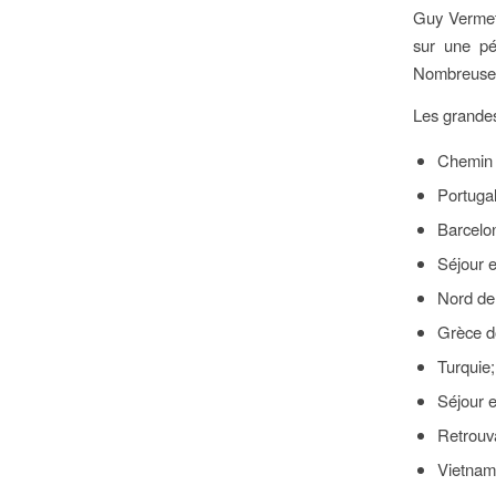
Guy Vermet
sur une pé
Nombreuses 
Les grandes
Chemin 
Portugal
Barcelo
Séjour 
Nord de 
Grèce do
Turquie;
Séjour 
Retrouva
Vietnam