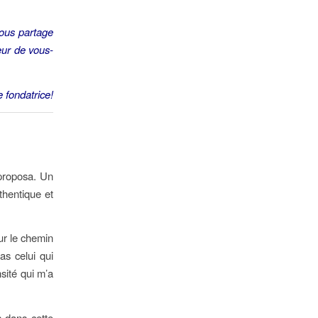
nous partage
eur de vous-
 fondatrice!
 proposa. Un
thentique et
ur le chemin
as celui qui
nsité qui m’a
s dans cette