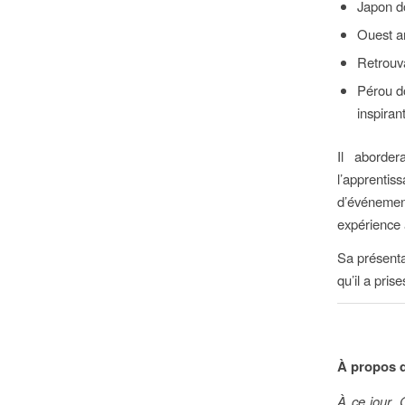
Japon d
Ouest a
Retrouva
Pérou d
inspiran
Il aborde
l’apprentis
d’événement
expérience a
Sa présenta
qu’il a pris
À propos 
À ce jour,