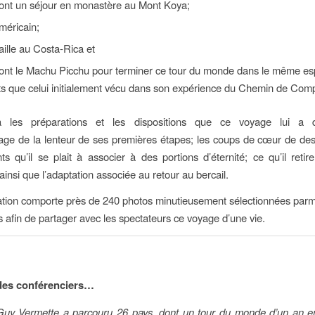
ont un séjour en monastère au Mont Koya;
méricain;
ille au Costa-Rica et
ont le Machu Picchu pour terminer ce tour du monde dans le même esp
ts que celui initialement vécu dans son expérience du Chemin de Comp
ra les préparations et les dispositions que ce voyage lui a 
sage de la lenteur de ses premières étapes; les coups de cœur de des
s qu’il se plait à associer à des portions d’éternité; ce qu’il retire
insi que l’adaptation associée au retour au bercail.
tion comporte près de 240 photos minutieusement sélectionnées parmi 
es afin de partager avec les spectateurs ce voyage d’une vie.
des conférenciers…
 Guy Vermette a parcouru 26 pays, dont un tour du monde d’un an e