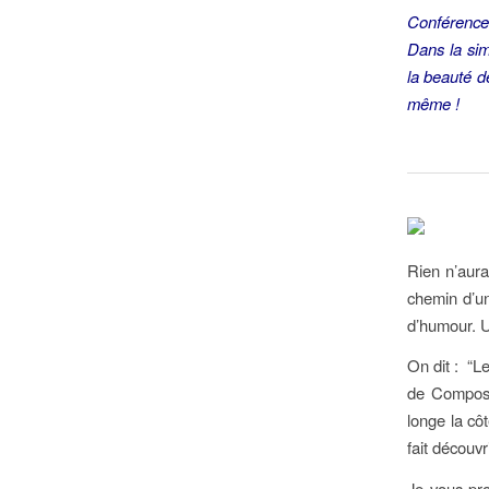
Conférence 
Dans la sim
la beauté d
même !
Rien n’aura
chemin d’un
d’humour. U
On dit : “L
de Composte
longe la côt
fait découvr
Je vous pro