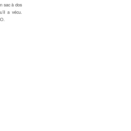
n sac à dos
’il a vécu.
CO.