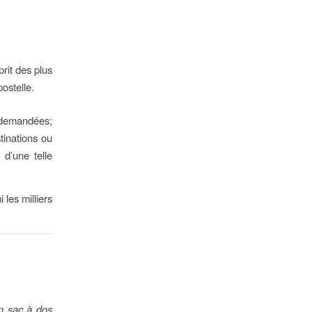
rit des plus
ostelle.
demandées;
tinations ou
 d’une telle
les milliers
n sac à dos