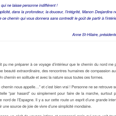
qui ne laisse personne indifférent !
plicité, dans la profondeur, la douceur, l’intégrité, Manon Desjardins 
e ce chemin qui vous donnera sans contredit le goût de partir à l’intéri
Anne St-Hilaire, présidente
it pu me préparer à ce voyage d’intérieur que le chemin du nord me
e beauté extraordinaire, des rencontres humaines de compassion au
n chemin en solitude et avec la nature sous toutes ces formes.
e chemin nous appelle…” et c’est bien vrai ! Personne ne se retrouve s
lle “par hasard” ou simplement pour faire de la marche, surtout p
e nord de l’Espagne. Il y a sur cette route un esprit d’une grande inte
ir une source de joie de vivre d’une simplicité mondaine.
pose un récit de voyage intime et personnel mais qui nous unit tou