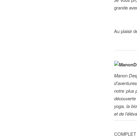
grande aven
Au plaisir d
Manon Desja
d’aventures
notre plus 
découverte 
yoga, la bi
et de l’élé
COMPLET