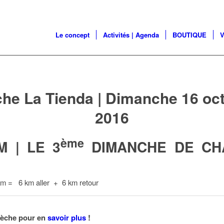
Le concept
Activités | Agenda
BOUTIQUE
V
he La Tienda | Dimanche 16 oc
2016
ème
M |
LE 3
DIMANCHE DE CH
km = 6 km aller + 6 km retour
flèche pour en
savoir plus
!